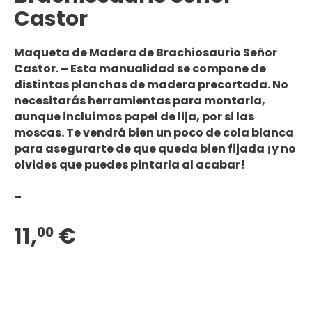
Castor
Maqueta de Madera de Brachiosaurio
Señor
Castor. – Esta
manualidad
se compone de
distintas planchas de madera
precortada
.
No
necesitarás herramientas
para montarla,
aunque incluímos papel de lija, por si las
moscas. Te vendrá bien un poco de
cola blanca
para asegurarte de que queda bien fijada ¡y no
olvides que
puedes pintarla
al acabar!
–
11,
€
00