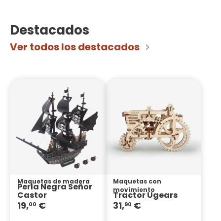
Destacados
Ver todos los destacados
Maquetas de madera
Maquetas con
Perla Negra Señor
movimiento
Castor
Tractor Ugears
19,
€
31,
€
00
90