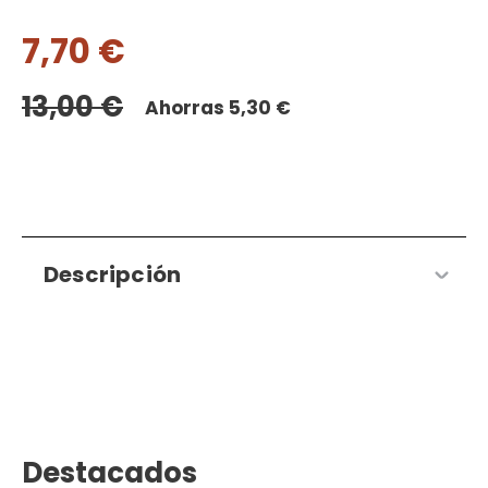
Valorado
1
con
5.00
de
7,70
€
5 en base
a
valoración
de un
13,00
€
Ahorras
5,30
€
cliente
Descripción
Destacados