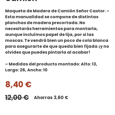
Maqueta de Madera de Camión
Señor Castor. –
Esta
manualidad
se compone de distintas
planchas de madera
precortada
.
No
necesitarás herramientas
para montarla,
aunque incluímos papel de lija, por si las
moscas. Te vendrá bien un poco de
cola blanca
para asegurarte de que queda bien fijada ¡y no
olvides que
puedes pintarla
al acabar!
– Medidas del producto montado: Alto: 13,
Largo: 26, Ancho: 10
8,40
€
12,00
€
Ahorras
3,60
€