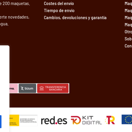
de 200 maquetas.
Costes del envío
Maq
Tiempo de envío
Maq
erte novedades,
Cambios, devoluciones y garantía
Maq
ngua.
Maq
Otr
Sob
Con