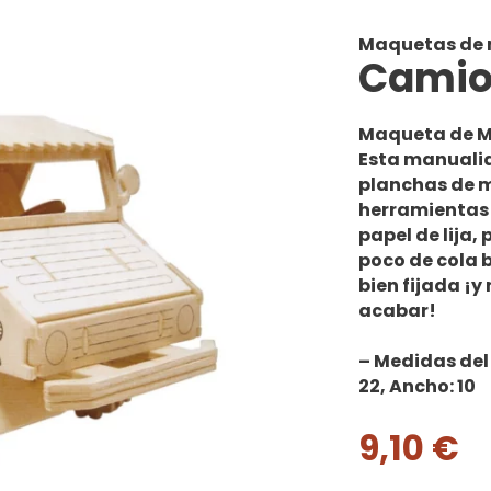
Maquetas de
Camio
Maqueta de M
Esta
manuali
planchas de 
herramientas
papel de lija,
poco de
cola 
bien fijada ¡y
acabar!
– Medidas del 
22, Ancho: 10
9,10
€