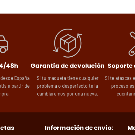
24/48h
Garantía de devolución
Soporte 
 desde España
Si tu maqueta tiene cualquier
Si te atascas 
tis a partir de
problema o desperfecto te la
proceso es
mpra.
cambiaremos por una nueva.
cuéntano
uetas
Información de envío:
Me