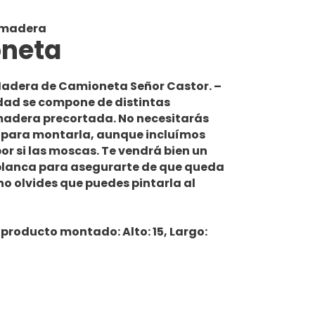
 madera
neta
adera de Camioneta
Señor Castor. –
dad
se compone de distintas
madera
precortada
.
No necesitarás
para montarla, aunque incluímos
 por si las moscas. Te vendrá bien un
blanca
para asegurarte de que queda
 no olvides que
puedes pintarla
al
producto montado: Alto: 15, Largo: