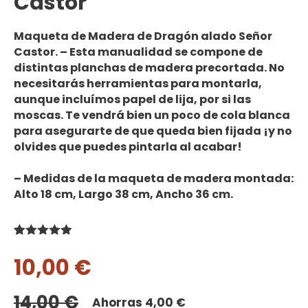
Castor
Maqueta de Madera de Dragón alado
Señor
Castor. – Esta
manualidad
se compone de
distintas planchas de madera
precortada
.
No
necesitarás herramientas
para montarla,
aunque incluímos papel de lija, por si las
moscas. Te vendrá bien un poco de
cola blanca
para asegurarte de que queda bien fijada ¡y no
olvides que
puedes pintarla
al acabar!
– Medidas de la maqueta de madera montada:
Alto 18 cm, Largo 38 cm, Ancho 36 cm.
Valorado
1
con
5.00
de
10,00
€
5 en base
a
valoración
de un
14,00
€
Ahorras
4,00
€
cliente