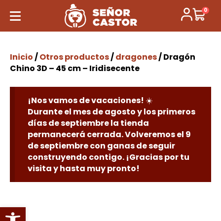
0
Inicio
/
Otros productos
/
dragones
/ Dragón
Chino 3D – 45 cm – Iridisecente
¡Nos vamos de vacaciones! ☀️
Durante el mes de agosto y los primeros
días de septiembre la tienda
permanecerá cerrada. Volveremos el 9
de septiembre con ganas de seguir
construyendo contigo. ¡Gracias por tu
visita y hasta muy pronto!
Abrir barra de herramientas