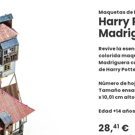
Maquetas de 
Harry 
Madrig
Revive la esen
colorida maqu
Madriguera ca
de Harry Potte
Número de hoj
Tamaño ensam
x 10,01 cm alto
Edad +14 años
28,
€
41