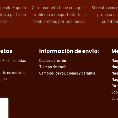
 desde España
Si tu maqueta tiene cualquier
Si te atascas 
tis a partir de
problema o desperfecto te la
proceso es
mpra.
cambiaremos por una nueva.
cuéntano
uetas
Información de envío:
Me
de 200 maquetas.
Costes del envío
Maq
Tiempo de envío
Maq
erte novedades,
Cambios, devoluciones y garantía
Maq
ngua.
Maq
Otr
Sob
Con