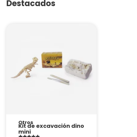
Destacados
Otros
Kit de excavación dino
mini