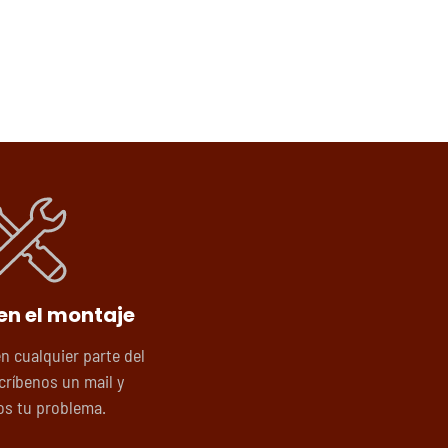
en el montaje
en cualquier parte del
críbenos un mail y
s tu problema.