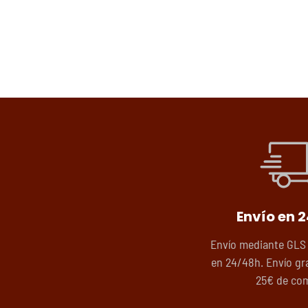
Envío en 
Envío mediante GLS
en 24/48h. Envío gra
25€ de co