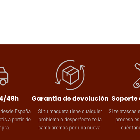
24/48h
Garantía de devolución
Soporte 
 desde España
Si tu maqueta tiene cualquier
Si te atascas 
tis a partir de
problema o desperfecto te la
proceso es
mpra.
cambiaremos por una nueva.
cuéntano