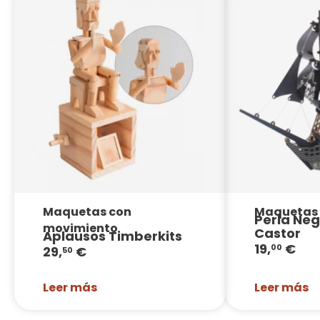
Maquetas con
Maquetas
Perla Neg
movimiento
Castor
Aplausos Timberkits
19,
€
00
29,
€
50
Leer más
Leer más