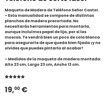
Maqueta de Madera de Teléfono
Señor Castor.
– Esta
manualidad
se compone de distintas
planchas de madera
precortada
.
No
necesitarás herramientas
para montarla,
aunque incluímos papel de lija, por si las
moscas. Te vendrá bien un poco de
cola blanca
para asegurarte de que queda bien fijada ¡y no
olvides que
puedes pintarla
al acabar!
– Medidas de la maqueta de madera montada:
Alto 23 cm, Largo 23 cm, Ancho 13 cm.
Valorado
1
con
5.00
de
19,
€
00
5 en base
a
valoración
de un
cliente