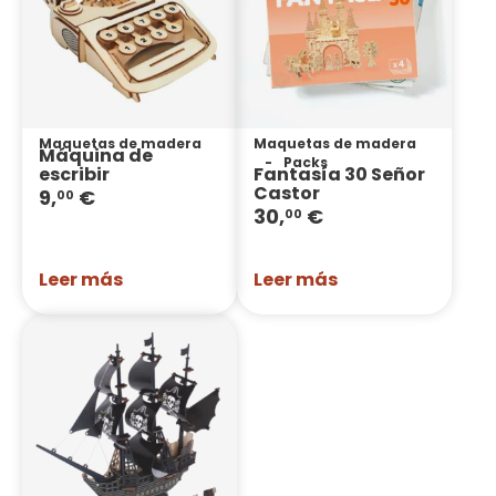
Maquetas de madera
Maquetas de madera
Máquina de
Packs
escribir
Fantasía 30 Señor
Castor
9,
€
00
30,
€
00
Leer más
Leer más