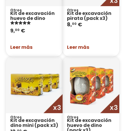
Otros
Otros
Kit de excavación
Kit de excavación
huevo de dino
pirata (pack x3)
8,
€
00
Valorado
9,
€
00
con
5.00
de 5
Leer más
Leer más
Otros
Otros
Kit de excavación
Kit de excavación
dino mini (pack x3)
huevo de dino
(pack x3)
00